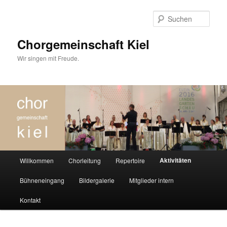
Zum
Inhalt
Such
wechseln
Chorgemeinschaft Kiel
Wir singen mit Freude.
Hauptmenü
Aktivitäten
Willkommen
Chorleitung
Repertoire
Bühneneingang
Bildergalerie
Mitglieder intern
Kontakt