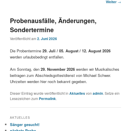
Beitrags-
Weiter
→
Navigation
Probenausfälle, Änderungen,
Sondertermine
Veröffentlicht am
2. Juni 2026
Die Probentermine
29. Juli / 05. August / 12. August 2026
werden urlaubsbedingt entfallen.
Am Sonntag, den
29. November 2026
werden wir Musikalisches
beitragen zum Abschiedsgottestdienst von Michael Schwer.
Uhrzeiten werden hier noch bekannt gegeben.
Dieser Eintrag wurde veröffentlicht in
Aktuelles
von
admin
. Setze ein
Lesezeichen zum
Permalink
.
AKTUELLES
Sänger gesucht!
nächste Probe